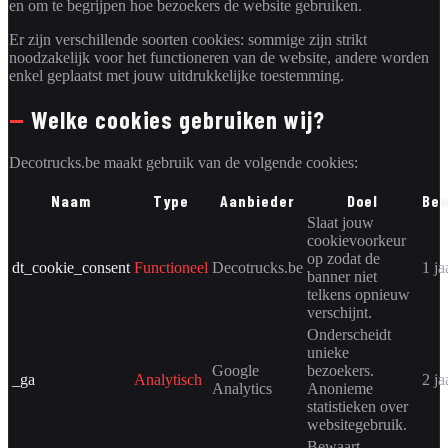
en om te begrijpen hoe bezoekers de website gebruiken.
Er zijn verschillende soorten cookies: sommige zijn strikt
noodzakelijk voor het functioneren van de website, andere worden
enkel geplaatst met jouw uitdrukkelijke toestemming.
—
Welke cookies gebruiken wij?
Decotrucks.be maakt gebruik van de volgende cookies:
Naam
Type
Aanbieder
Doel
Bew
Slaat jouw
cookievoorkeur
op zodat de
dt_cookie_consent
Functioneel
Decotrucks.be
1 ja
banner niet
telkens opnieuw
verschijnt.
Onderscheidt
unieke
Google
bezoekers.
_ga
Analytisch
2 ja
Analytics
Anonieme
statistieken over
websitegebruik.
Bewaart