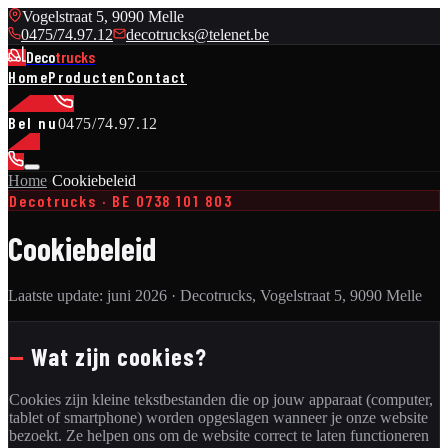
Vogelstraat 5, 9090 Melle
0475/74.97.12
decotrucks@telenet.be
Deco
trucks
Home
Producten
Contact
Bel nu
0475/74.97.12
Home
›
Cookiebeleid
Decotrucks · BE 0738 101 803
Cookiebeleid
Laatste update: juni 2026 · Decotrucks, Vogelstraat 5, 9090 Melle
—
Wat zijn cookies?
Cookies zijn kleine tekstbestanden die op jouw apparaat (computer,
tablet of smartphone) worden opgeslagen wanneer je onze website
bezoekt. Ze helpen ons om de website correct te laten functioneren